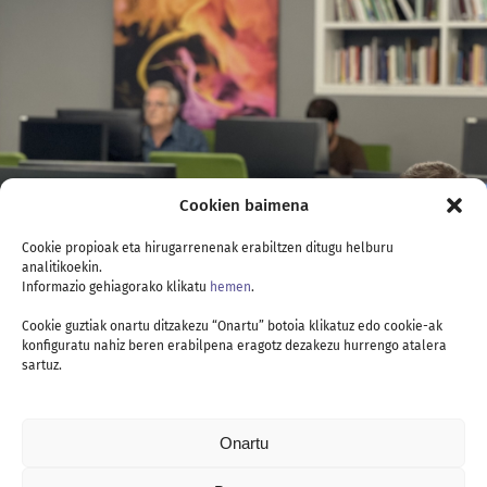
Cookien baimena
Cookie propioak eta hirugarrenenak erabiltzen ditugu helburu
analitikoekin.
Informazio gehiagorako klikatu
hemen
.
Cookie guztiak onartu ditzakezu “Onartu” botoia klikatuz edo cookie-ak
konfiguratu nahiz beren erabilpena eragotz dezakezu hurrengo atalera
sartuz.
Onartu