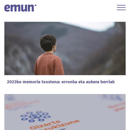
2023ko memoria txostena: erronka eta aukera berriak