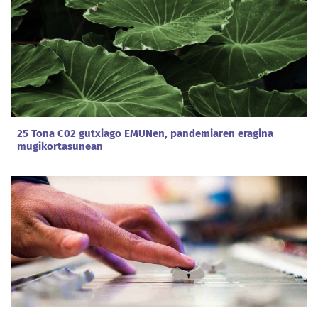
25 Tona C02 gutxiago EMUNen, pandemiaren eragina
mugikortasunean