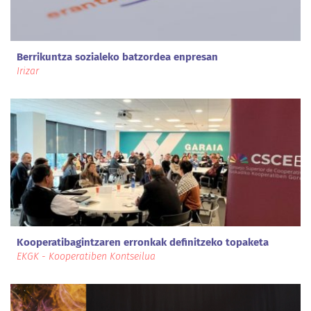
Berrikuntza sozialeko batzordea enpresan
Irizar
Kooperatibagintzaren erronkak definitzeko topaketa
EKGK - Kooperatiben Kontseilua