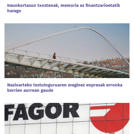
Iraunkortasun txostenak, memoria ez finantzarioetatik
harago
Nazioarteko testuinguruaren eraginez enpresak erronka
berrien aurrean gaude