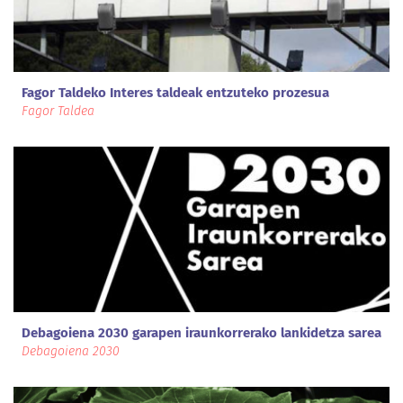
Fagor Taldeko Interes taldeak entzuteko prozesua
Fagor Taldea
Debagoiena 2030 garapen iraunkorrerako lankidetza sarea
Debagoiena 2030