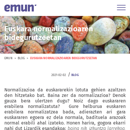
Euskara normalizazioaren
bidegurutzeetan
EMUN
BLOG
EUSKARA NORMALIZAZIOAREN BIDEGURUTZEETAN
/
2021-02-02
BLOG
Normalizazioa da euskararekin lotuta gehien azaltzen
den hitzetako bat. Baina zer da normalizazioa? Denok
gauza bera ulertzen dugu? Noiz dago euskararen
erabilera normalizatuta? Gure helburua euskaren
erabilera normalizatzea bada, adierazten ari gara
euskararen egoera ez dela normala, badituela arazoak
normal erabili ahal izateko. Honen harira, gogora ekarri
nahi dut Lizardik esandakoa:
baina nik, izkuntza larrekoa,