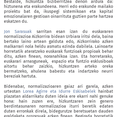
Bestalde, hizkuntza biziberritzea denon ardura da:
hiztunena eta erakundeena. Herri edo erakunde mailako
proiektu bat da, ikuspegi sistemikoan eta kapital
emozionalaren gestioan oinarrituta guztien parte hartzea
eskatzen du.
Jon Sarasuak
sarritan esan izan du euskararen
normalizazioa Aizkorrira bidean Urbiara iritsi dela, baina
bertako laino artean galduta edo, Aizkorrirako azken
malkarrari nola heldu asmatu ezinda dabilela. Lainoarte
horretatik ateratzeko euskarak funtzioak propioak behar
ditu, azken finean, noranahikoa izan. Eta horretarako,
euskarari arnasguneak, espazio eta funtzio esklusiboak
aitortu behar zaizkio, hizkuntzen arteko oreka
bermatzeko, ahulena babestu eta indartzeko neurri
bereziak hartuta.
Bidenabar, normalizazioaren gaiaz ari garela, azken
urteotan
Lorea Agirre eta Idurre Eskisabelek
hainbat
plazatan aldarrikatu duten ideia ere ekarri nahi genuke
hona: hain zuzen ere, hizkuntzaren zein genero
berdintasunaren normalizazioa iturri beretik edaten
duten erronkak direla, bidegurutze beretsuetan dauden
eraldaketa prozesuak azken finean. Begirada horretatik