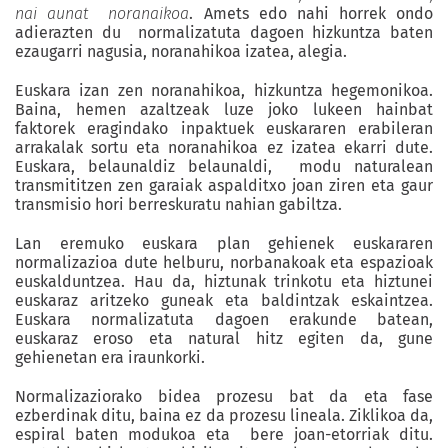
nai aunat noranaikoa
. Amets edo nahi horrek ondo
adierazten du normalizatuta dagoen hizkuntza baten
ezaugarri nagusia, noranahikoa izatea, alegia.
Euskara izan zen noranahikoa, hizkuntza hegemonikoa.
Baina, hemen azaltzeak luze joko lukeen hainbat
faktorek eragindako inpaktuek euskararen erabileran
arrakalak sortu eta noranahikoa ez izatea ekarri dute.
Euskara, belaunaldiz belaunaldi, modu naturalean
transmititzen zen garaiak aspalditxo joan ziren eta gaur
transmisio hori berreskuratu nahian gabiltza.
Lan eremuko euskara plan gehienek euskararen
normalizazioa dute helburu, norbanakoak eta espazioak
euskalduntzea. Hau da, hiztunak trinkotu eta hiztunei
euskaraz aritzeko guneak eta baldintzak eskaintzea.
Euskara normalizatuta dagoen erakunde batean,
euskaraz eroso eta natural hitz egiten da, gune
gehienetan era iraunkorki.
Normalizaziorako bidea prozesu bat da eta fase
ezberdinak ditu, baina ez da prozesu lineala. Ziklikoa da,
espiral baten modukoa eta bere joan-etorriak ditu.