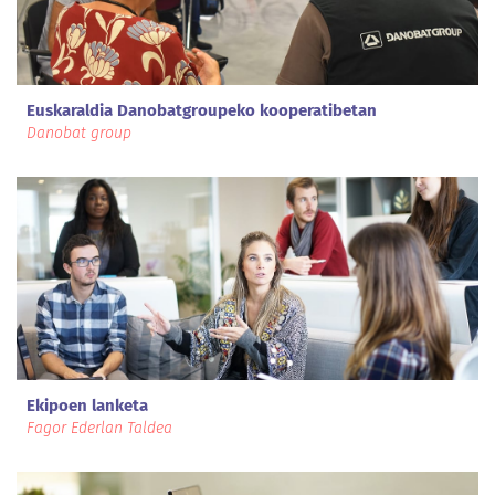
Euskaraldia Danobatgroupeko kooperatibetan
Danobat group
Ekipoen lanketa
Fagor Ederlan Taldea