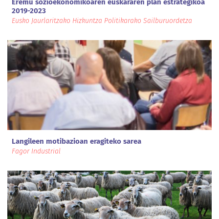
Eremu sozioekonomikoaren euskararen plan estrategikoa
2019-2023
Eusko Jaurlaritzako Hizkuntza Politikarako Sailburuordetza
Langileen motibazioan eragiteko sarea
Fagor Industrial