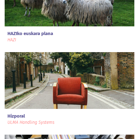
HAZIko euskara plana
HAZI
Hizporal
ULMA Handling Systems