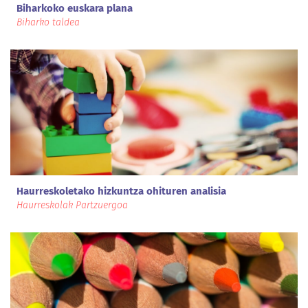
Biharkoko euskara plana
Biharko taldea
Haurreskoletako hizkuntza ohituren analisia
Haurreskolak Partzuergoa