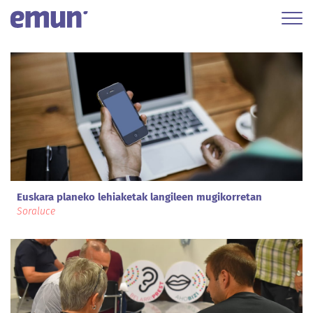
Euskara planeko lehiaketak langileen mugikorretan
Soraluce