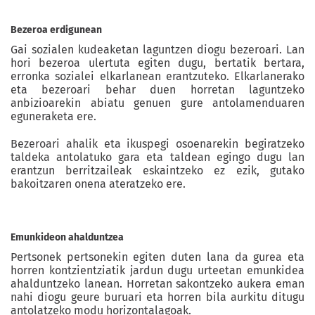
Bezeroa
erdigunean
Gai sozialen kudeaketan laguntzen diogu bezeroari. Lan
hori bezeroa ulertuta egiten dugu, bertatik bertara,
erronka sozialei elkarlanean erantzuteko. Elkarlanerako
eta bezeroari behar duen horretan laguntzeko
anbizioarekin abiatu genuen gure antolamenduaren
eguneraketa ere.
Bezeroari ahalik eta ikuspegi osoenarekin begiratzeko
taldeka antolatuko gara eta taldean egingo dugu lan
erantzun berritzaileak eskaintzeko ez ezik, gutako
bakoitzaren onena ateratzeko ere.
Emunkideon ahalduntzea
Pertsonek pertsonekin egiten duten lana da gurea eta
horren kontzientziatik jardun dugu urteetan emunkidea
ahalduntzeko lanean. Horretan sakontzeko aukera eman
nahi diogu geure buruari eta horren bila aurkitu ditugu
antolatzeko modu horizontalagoak.