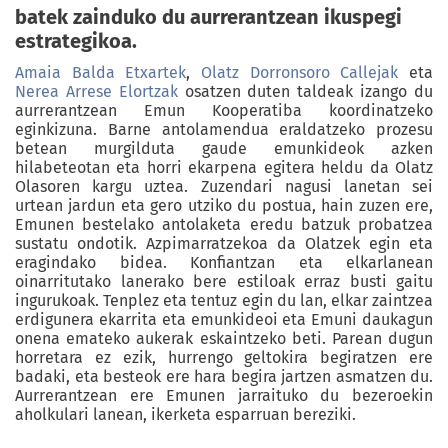
batek zainduko du aurrerantzean ikuspegi
estrategikoa.
Amaia Balda Etxartek
,
Olatz Dorronsoro Callejak
eta
Nerea Arrese Elortzak
osatzen duten taldeak izango du
aurrerantzean Emun Kooperatiba koordinatzeko
eginkizuna. Barne antolamendua eraldatzeko prozesu
betean murgilduta gaude emunkideok azken
hilabeteotan eta horri ekarpena egitera heldu da Olatz
Olasoren kargu uztea. Zuzendari nagusi lanetan sei
urtean jardun eta gero utziko du postua, hain zuzen ere,
Emunen bestelako antolaketa eredu batzuk probatzea
sustatu ondotik. Azpimarratzekoa da Olatzek egin eta
eragindako bidea. Konfiantzan eta elkarlanean
oinarritutako lanerako bere estiloak erraz busti gaitu
ingurukoak. Tenplez eta tentuz egin du lan, elkar zaintzea
erdigunera ekarrita eta emunkideoi eta Emuni daukagun
onena emateko aukerak eskaintzeko beti. Parean dugun
horretara ez ezik, hurrengo geltokira begiratzen ere
badaki, eta besteok ere hara begira jartzen asmatzen du.
Aurrerantzean ere Emunen jarraituko du bezeroekin
aholkulari lanean, ikerketa esparruan bereziki.