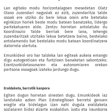
Lan egiteko modu horizontalagoen mesedetan Olatz
Olaso zuzendari nagusiak ez ezik, zuzendaritza talde
osoak ere utziko du bere lekua orain arte betetako
eginkizun horiek beste modu batean banatzeko, lidergo
partekatuaren alde. Zentzu horretan antolatuko du
Koordinazio Talde berriak bere lana, lehengo
zuzendaritzak utzitako lekua betetzera baino, bestelako
antolamendu bat bestelako modu batean koordinatzera
datorrela ulertuta.
Emunkideoi oro har taldeka lan egiteak aukera emango
digu autogestioan eta funtzioen banaketan sakontzeko.
Erantzunkidetasunaren eta autonomiaren orekan
pertsona osoagoak izateko jardungo dugu.
Eraldaketa, barrutik kanpora
Egiten dugun horretan sinesten dugu. Emunkideok iaz
landutako azken Plan Estrategikoan berretsi genuen
eragile eta bidelagun izan nahi dugula eraldaketa
sozialaren bidez gizarte euskaldun, justu eta iraunkorra