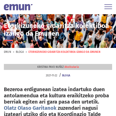
Etorkizuneko gidaritza kolektiboa
izango da Emunen
EMUN
BLOGA
ETORKIZUNEKO GIDARITZA KOLEKTIBOA IZANGO DA EMUNEN
KRISTINA PAVO NUÑEZ
Aholkularia
/
2021-11-22
BLOGA
Bezeroa erdigunean izatea indartuko duen
antolamendua eta kultura eraikitzeko proba
berriak egiten ari gara pasa den urtetik.
Olatz Olaso Garitanok
zuzendari nagusi
izateari utziko dio eta Koordinazio Talde