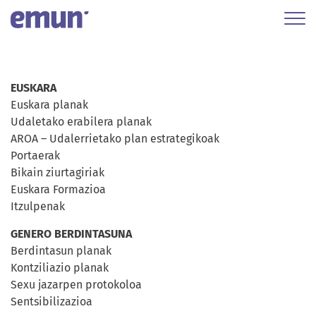
EUSKARA
Euskara planak
Udaletako erabilera planak
AROA – Udalerrietako plan estrategikoak
Portaerak
Bikain ziurtagiriak
Euskara Formazioa
Itzulpenak
GENERO BERDINTASUNA
Berdintasun planak
Kontziliazio planak
Sexu jazarpen protokoloa
Sentsibilizazioa