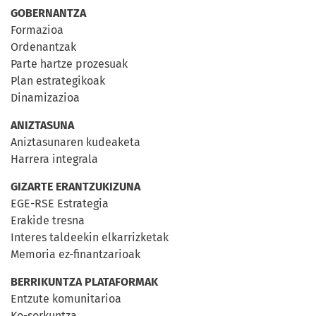
GOBERNANTZA
Formazioa
Ordenantzak
Parte hartze prozesuak
Plan estrategikoak
Dinamizazioa
ANIZTASUNA
Aniztasunaren kudeaketa
Harrera integrala
GIZARTE ERANTZUKIZUNA
EGE-RSE Estrategia
Erakide tresna
Interes taldeekin elkarrizketak
Memoria ez-finantzarioak
BERRIKUNTZA PLATAFORMAK
Entzute komunitarioa
Ko-sorkuntza