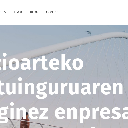
CTS
TEAM
BLOG
CONTACT
ioarteko
tuinguruaren
ginez enpres