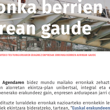
onka berrien
rean gaude
RTEKO TESTUINGURUAREN ERAGINEZ ENPRESAK ERRONKA BERRIEN AURREAN GAUDE
 Agendaren
bidez mundu mailako erronkak zehaztu 
 alorretan ekintza-plan unibertsal, integral eta e
enerako erakundeez gain, enpresen ardurapean jarri d
dituzte lurraldeko erronkak nazioarteko erronkekin l
iek ekintzara bideratzeko, tartean, “
Euskal erakundeen