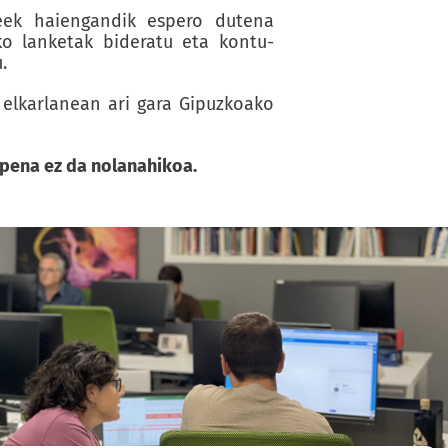
deek haiengandik espero dutena
ako lanketak bideratu eta kontu-
.
 elkarlanean ari gara Gipuzkoako
pena ez da nolanahikoa.