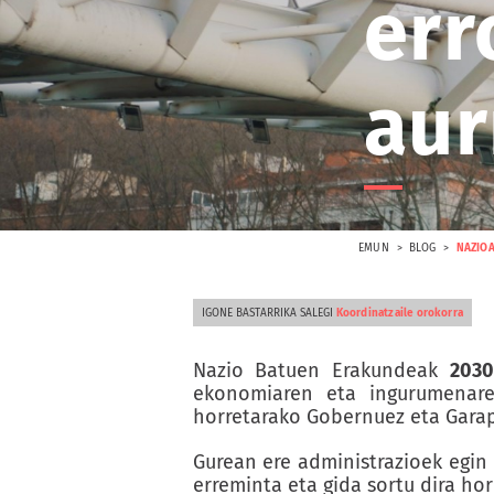
err
aur
EMUN
BLOG
NAZIOA
IGONE BASTARRIKA SALEGI
Koordinatzaile orokorra
Nazio Batuen Erakundeak
2030
ekonomiaren eta ingurumenaren
horretarako Gobernuez eta Garap
Gurean ere administrazioek egin 
erreminta eta gida sortu dira hor