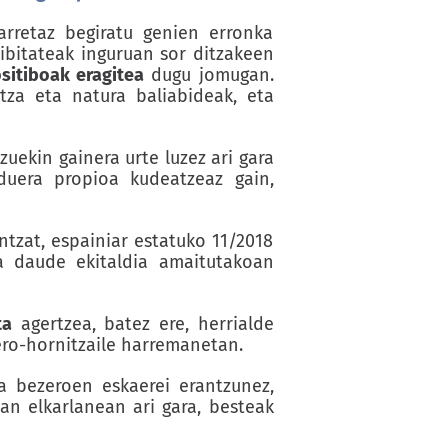
rretaz begiratu genien erronka
tibitateak inguruan sor ditzakeen
sitiboak eragitea
dugu jomugan.
ntza eta natura baliabideak, eta
uekin gainera urte luzez ari gara
duera propioa kudeatzeaz gain,
ntzat, espainiar estatuko 11/2018
a daude ekitaldia amaitutakoan
ta
agertzea, batez ere, herrialde
ero-hornitzaile harremanetan.
a bezeroen eskaerei erantzunez,
an elkarlanean ari gara, besteak