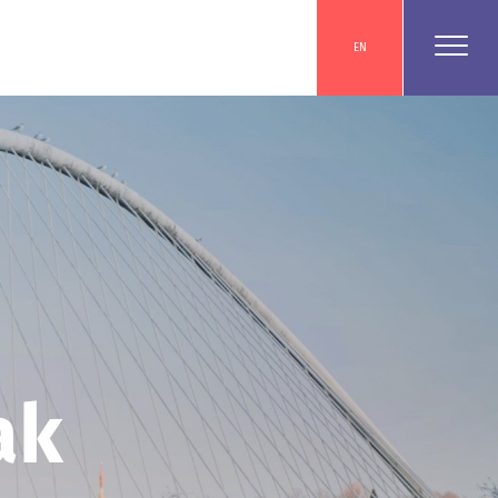
EN
ak