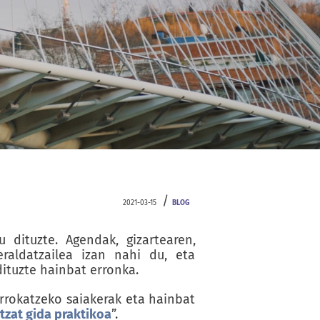
/
2021-03-15
BLOG
dituzte. Agendak, gizartearen,
raldatzailea izan nahi du, eta
ituzte hainbat erronka.
errokatzeko saiakerak eta hainbat
tzat gida praktikoa
”.