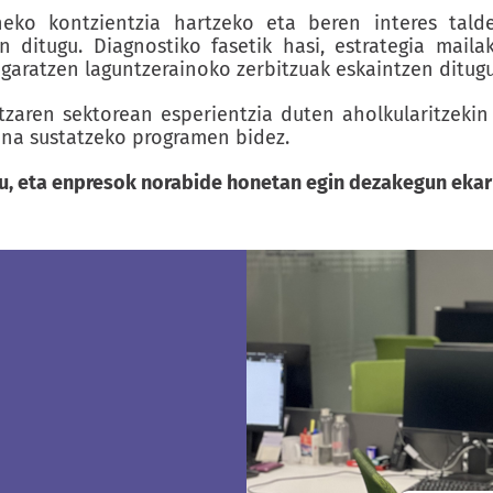
eko kontzientzia hartzeko eta beren interes tal
 ditugu. Diagnostiko fasetik hasi, estrategia mail
aratzen laguntzerainoko zerbitzuak eskaintzen ditugu
ntzaren sektorean esperientzia duten aholkularitzekin
na sustatzeko programen bidez.
gu, eta enpresok norabide honetan egin dezakegun ekar