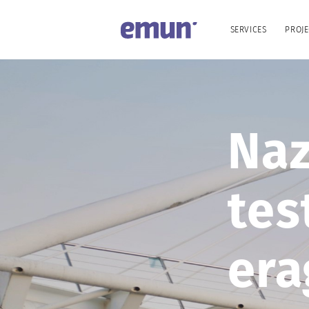
SERVICES
PROJE
Naz
tes
era