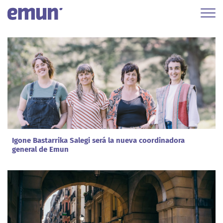
Igone Bastarrika Salegi será la nueva coordinadora
general de Emun