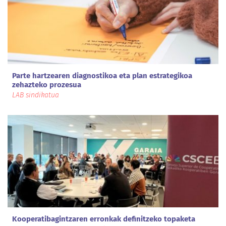
Parte hartzearen diagnostikoa eta plan estrategikoa
zehazteko prozesua
LAB sindikatua
Kooperatibagintzaren erronkak definitzeko topaketa