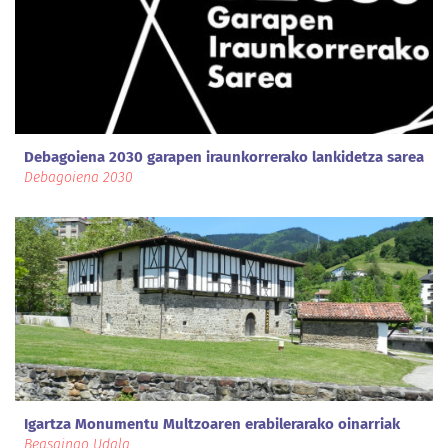
Debagoiena 2030 garapen iraunkorrerako lankidetza sarea
Debagoiena 2030
Igartza Monumentu Multzoaren erabilerarako oinarriak
Beasaingo Udala