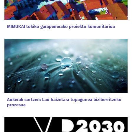
MIMUKAI tokiko garapenerako proiektu komunitarioa
Aukerak sortzen: Lau haizetara topagunea biziberritzeko
prozesua