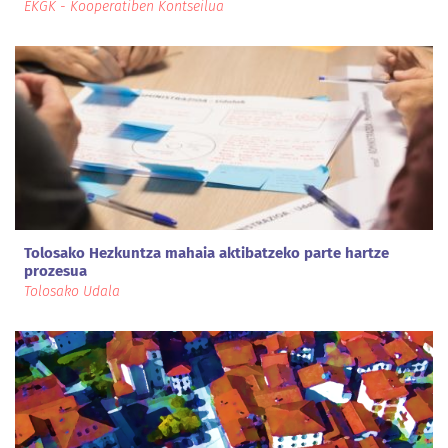
EKGK - Kooperatiben Kontseilua
Tolosako Hezkuntza mahaia aktibatzeko parte hartze
prozesua
Tolosako Udala