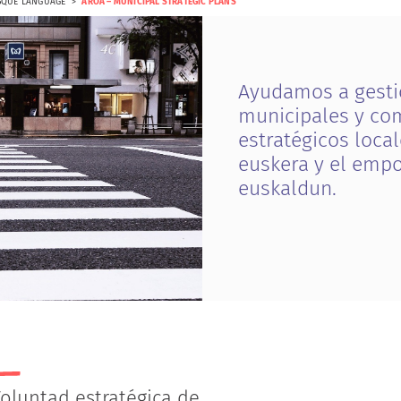
SQUE LANGUAGE
AROA – MUNICIPAL STRATEGIC PLANS
A
y
u
d
a
m
o
s
a
g
e
s
t
i
m
u
n
i
c
i
p
a
l
e
s
y
c
o
e
s
t
r
a
t
é
g
i
c
o
s
l
o
c
a
l
e
u
s
k
e
r
a
y
e
l
e
m
p
e
u
s
k
a
l
d
u
n
.
oluntad estratégica de