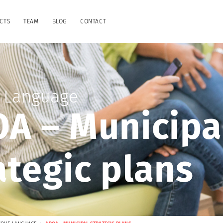
CTS
TEAM
BLOG
CONTACT
 Language
A – Municipa
ategic plans