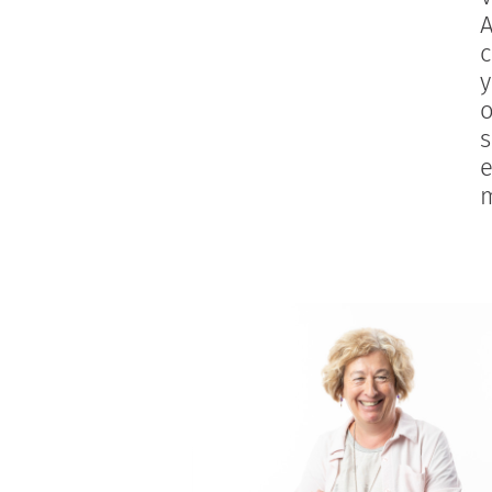
A
c
y
o
s
e
m