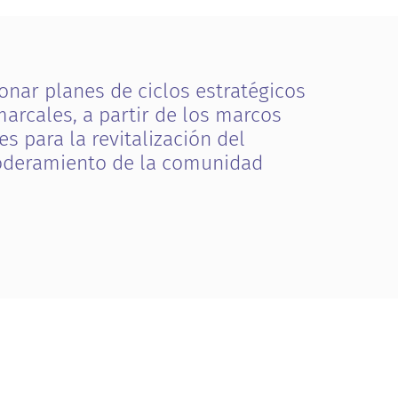
o
n
a
r
p
l
a
n
e
s
d
e
c
i
c
l
o
s
e
s
t
r
a
t
é
g
i
c
o
s
m
a
r
c
a
l
e
s
,
a
p
a
r
t
i
r
d
e
l
o
s
m
a
r
c
o
s
e
s
p
a
r
a
l
a
r
e
v
i
t
a
l
i
z
a
c
i
ó
n
d
e
l
o
d
e
r
a
m
i
e
n
t
o
d
e
l
a
c
o
m
u
n
i
d
a
d