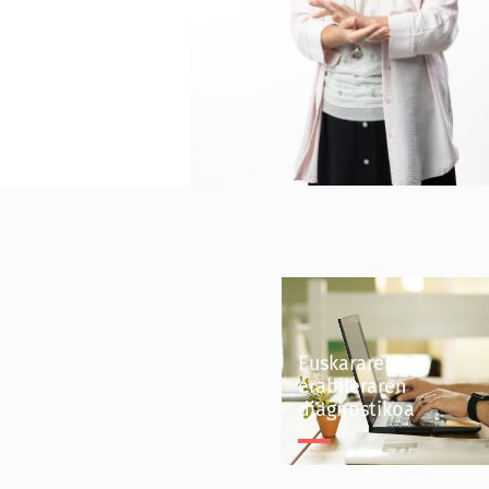
Euskararen
erabileraren
diagnostikoa