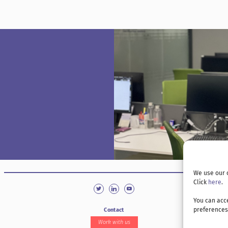
We use our 
Click
here
.
You can acce
preferences
Contact
Work with us