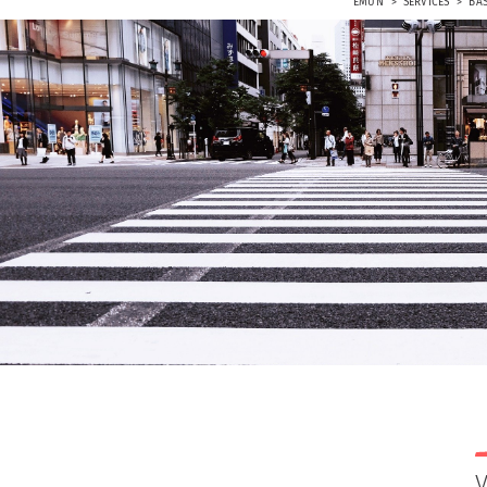
EMUN
SERVICES
BA
V