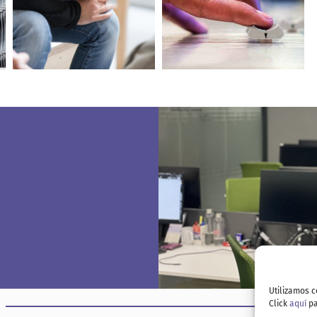
Tosepan-Emun
3D inprimagailuak eta
cooperando: crónica de
Korrikaren lekukoa
un viaje a México
Hizkuntza aniztasuna
Taller TELP
eta garapen iraunkor
globala
Diputación Foral de Bizkaia
Utilizamos c
Click
aquí
pa