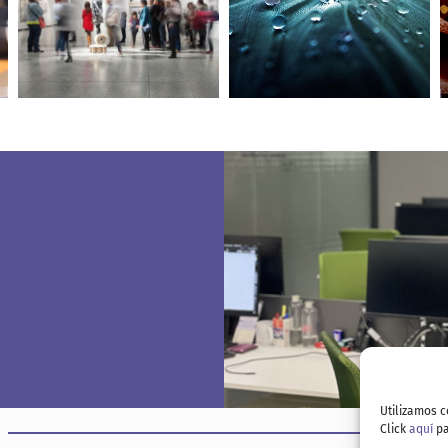
plan estrategikoa eta
participación y proceso
antolamendua
de definición del plan
zehazteko prozesua
estratégico
Nafarroako Gobernua
Sindicato LAB
Aukerak sortzen: Lau
Plan de igualdad del
haizetara topagunea
museo ARTIUM
biziberritzeko
prozesua
Museo ARTIUM
Utilizamos c
Click
aquí
pa