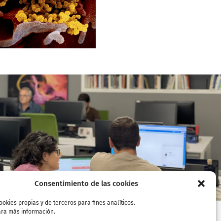
los retos del
cooperativismo
Consejo Superior de Cooperativas
de Euskadi (CSCE-EKGK)
Covid garaiko
bizipenak eta
kudeaketa gure
kooperatiban… Prest?
Entzuten didazu?
Consentimiento de las cookies
ookies propias y de terceros para fines analíticos.
ra más información.