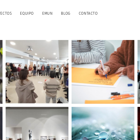
YECTOS
EQUIPO
EMUN
BLOG
CONTACTO
Udaletako euskara
teknikarien sareko
Diagnóstico de la