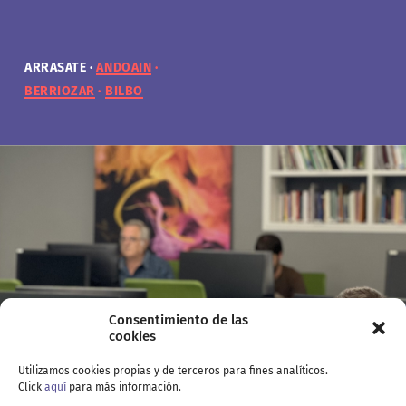
ARRASATE
ARRASATE
ARRASATE
ARRASATE
ANDOAIN
ANDOAIN
ANDOAIN
ANDOAIN
BERRIOZAR
BERRIOZAR
BERRIOZAR
BERRIOZAR
BILBO
BILBO
BILBO
BILBO
Consentimiento de las
cookies
Utilizamos cookies propias y de terceros para fines analíticos.
Click
aquí
para más información.