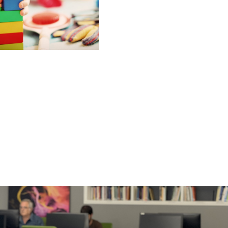
Sociolingüística con
jóvenes
Zarauzko udala
Análisis de los habitos
lingüísticos de las
escuelas infantiles.
Consorcio Haurreskolak