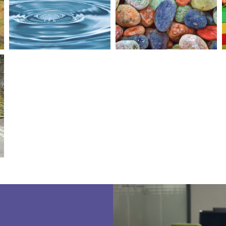
en un grupo
empresarial
internacional
Taller TELP
Mondragon Assembly
Diputación Foral de Bizkaia
Ahalduntzea eta
Euskara
asertibitatea: elkar
normalizazioaren
lotutako bi kontzeptu
bidegurutzeetan