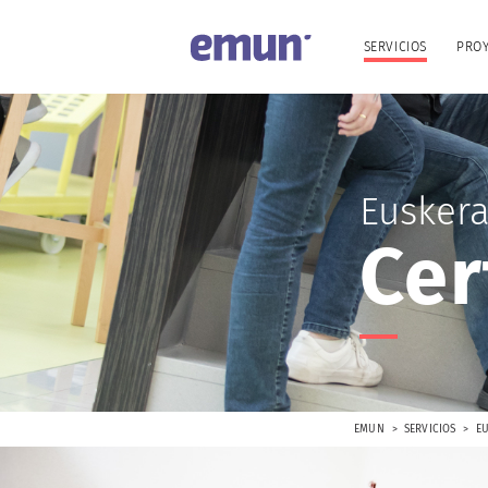
SERVICIOS
PRO
Eusker
Cer
EMUN
SERVICIOS
E