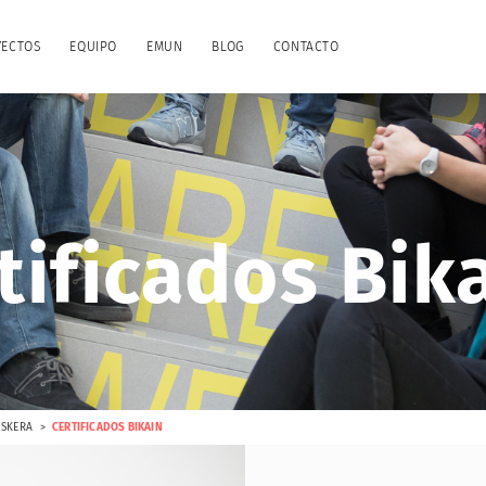
YECTOS
EQUIPO
EMUN
BLOG
CONTACTO
a
tificados Bik
USKERA
CERTIFICADOS BIKAIN