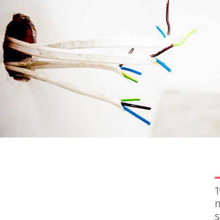
1
n
s