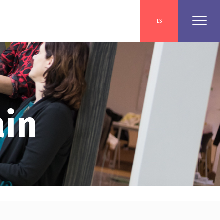
ES
ain