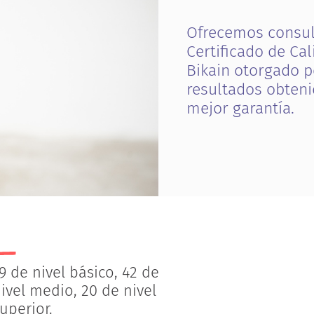
O
f
r
e
c
e
m
o
s
c
o
n
s
u
C
e
r
t
i
f
c
a
d
o
d
e
C
a
l
B
i
k
a
i
n
o
t
o
r
g
a
d
o
p
r
e
s
u
l
t
a
d
o
s
o
b
t
e
n
i
m
e
j
o
r
g
a
r
a
n
t
í
a
.
9 de nivel básico, 42 de
ivel medio, 20 de nivel
uperior.