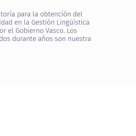
l
t
o
r
í
a
p
a
r
a
l
a
o
b
t
e
n
c
i
ó
n
d
e
l
i
d
a
d
e
n
l
a
G
e
s
t
i
ó
n
L
i
n
g
ü
í
s
t
i
c
a
o
r
e
l
G
o
b
i
e
r
n
o
V
a
s
c
o
.
L
o
s
d
o
s
d
u
r
a
n
t
e
a
ñ
o
s
s
o
n
n
u
e
s
t
r
a