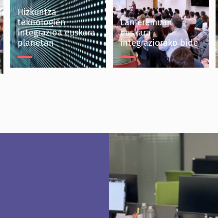
Hizkuntza
teknologien
Lan eremuan
integrazioa euskara
euskara
planetan
integraziorako bide
Hizkuntza teknologien
Lan eremuan euskara
integrazioa euskara
integraziorako bide
planetan
Mondragon Taldea
Eika