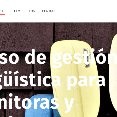
CTS
TEAM
BLOG
CONTACT
so de gestió
güística para
itoras y