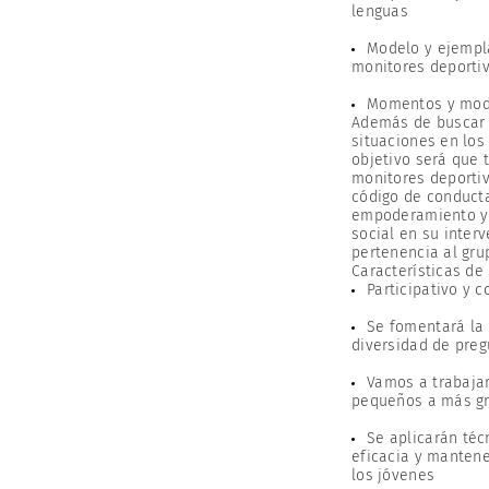
lenguas
Modelo y ejempla
monitores deporti
Momentos y modo
Además de buscar 
situaciones en los
objetivo será que t
monitores deporti
código de conduct
empoderamiento y 
social en su interv
pertenencia al gru
Características de 
Participativo y 
Se fomentará la 
diversidad de preg
Vamos a trabaja
pequeños a más g
Se aplicarán téc
eficacia y mantene
los jóvenes