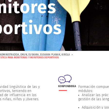
itores
ortivos
ADMINISTRAZIOA
,
EMUN
,
EUSKARA
,
EUSKARA PLANAK
,
KIROLA
ÍSTICA PARA MONITORAS Y MONITORES DEPORTIVOS
ividad lingüística de las y
KONPONBIDEA
Formación compues
rtivos, teniendo en
módulos:
d de influencia en los
Analizar las prác
s niñas, niños y jóvenes.
gestión de las len
Adquisición y so