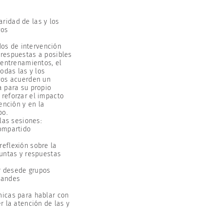
ridad de las y los
vos
s de intervención
respuestas a posibles
 entrenamientos, el
odas las y los
vos acuerden un
a para su propio
reforzar el impacto
ención y en la
po.
las sesiones:
compartido
reflexión sobre la
untas y respuestas
r desede grupos
randes
nicas para hablar con
r la atención de las y