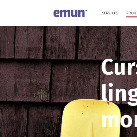
SERVICES
PROJE
Cur
lin
mon