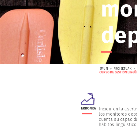
mon
dep
EMUN
PROIEKTUAK
CURSO DE GESTIÓN LINGÜ
ERRONKA
Incidir en la asert
los monitores depo
cuenta su capacida
hábitos lingüístico