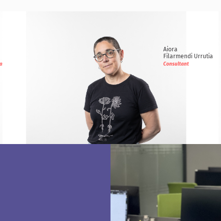
Aiora
Filarmendi Urrutia
ra
Consultant
Aiora
Filarmendi Urrutia
Consultant