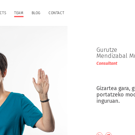
CTS
TEAM
BLOG
CONTACT
Gurutze
Mendizabal Mu
Consultant
Gizartea gara, g
portatzeko mod
inguruan.