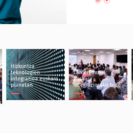
Hizkuntza
teknologien
Lan eremuan
integrazioa euskara
euskara
planetan
integraziorako bide
Hizkuntza teknologien
Lan eremuan euskara
integrazioa euskara
integraziorako bide
planetan
Mondragon Taldea
Eika