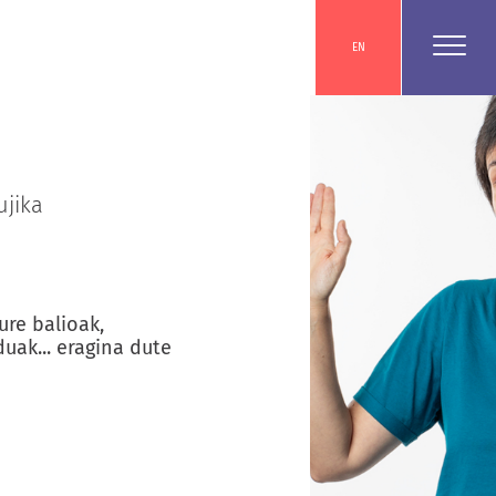
EN
jika
ure balioak,
uak... eragina dute