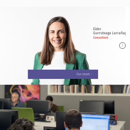
Arabako Foru Aldundia (Amurrio)
Eider
Gurrutxaga Larrañaga
Consultant
Our team
Eider
Gurrutxaga Larrañaga
Consultant