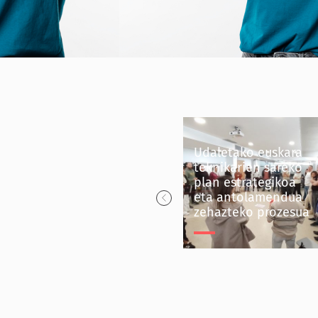
Udaletako euskara
teknikarien sareko
plan estrategikoa
Dbuseko euskara
eta antolamendua
plana
zehazteko prozesua
Dbuseko euskara
Udaletako euskara
plana
teknikarien sareko
Dbus
plan estrategikoa eta
antolamendua