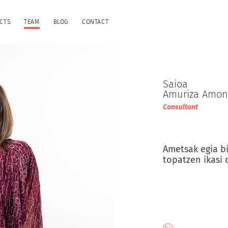
CTS
TEAM
BLOG
CONTACT
Saioa
Amuriza Amon
Consultant
Ametsak egia bi
topatzen ikasi