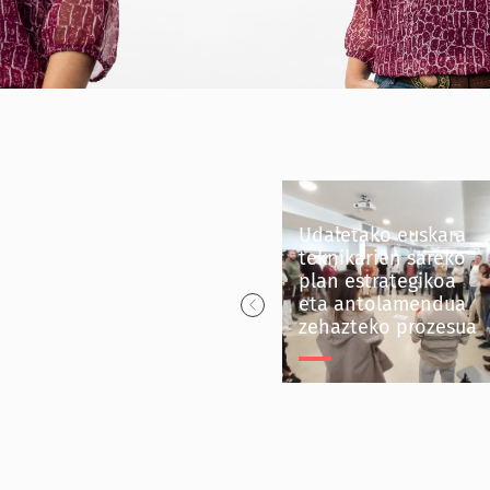
Udaletako euskara
teknikarien sareko
plan estrategikoa
Dbuseko euskara
eta antolamendua
plana
zehazteko prozesua
Dbuseko euskara
Udaletako euskara
plana
teknikarien sareko
Dbus
plan estrategikoa eta
antolamendua