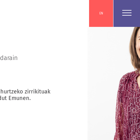
EN
darain
hurtzeko zirrikituak
 dut Emunen.