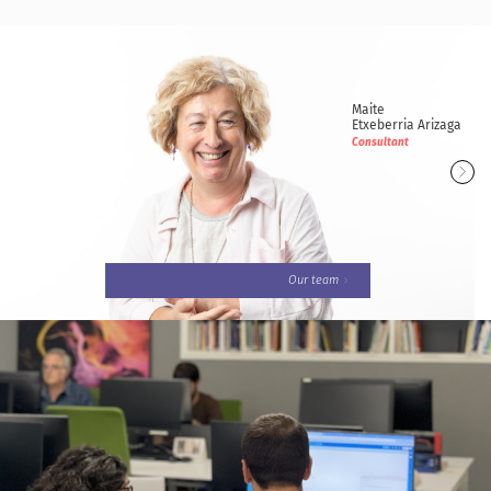
Arabako Foru Aldundia (Amurrio)
Maite
Etxeberria Arizaga
Consultant
Our team
Maite
Etxeberria Arizaga
Consultant