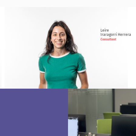
Leire
Iraragorri Herrera
Consultant
Leire
Iraragorri Herrera
Consultant