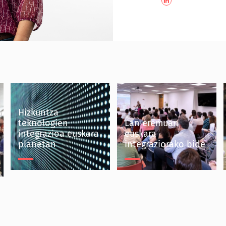
Hizkuntza
teknologien
Lan eremuan
integrazioa euskara
euskara
planetan
integraziorako bide
Hizkuntza teknologien
Lan eremuan euskara
integrazioa euskara
integraziorako bide
planetan
Mondragon Taldea
Eika