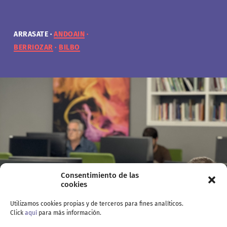
ARRASATE
ARRASATE
ARRASATE
ARRASATE
ANDOAIN
ANDOAIN
ANDOAIN
ANDOAIN
BERRIOZAR
BERRIOZAR
BERRIOZAR
BERRIOZAR
BILBO
BILBO
BILBO
BILBO
Consentimiento de las
cookies
Utilizamos cookies propias y de terceros para fines analíticos.
Click
aquí
para más información.