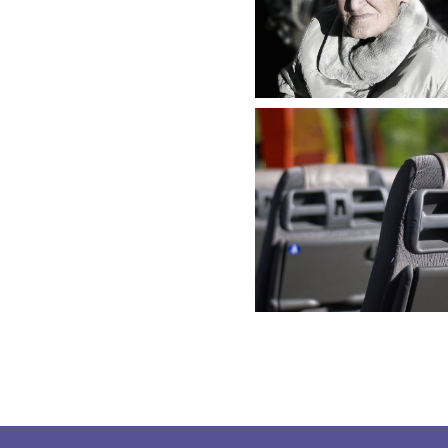
Plan de euskera de
HAZI
HAZI
Plan de euskera de
Biharko
Grupo Biharko
Formación de euskera