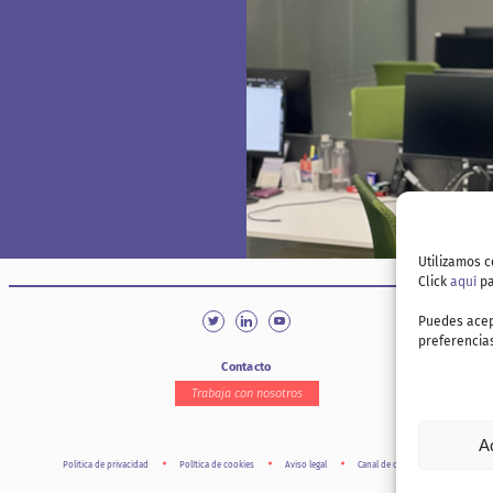
Utilizamos c
Click
aquí
pa
Puedes acep
preferencias
Contacto
Trabaja con nosotros
A
Politica de privacidad
Política de cookies
Aviso legal
Canal de denuncia