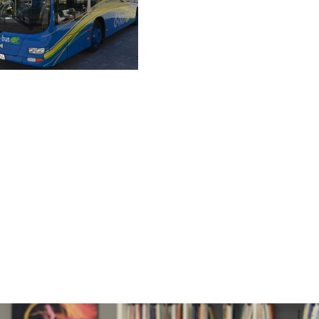
Reuniones en euskera
Danobat Kooperatiba
Plan de euskera de
Dbus
Dbus