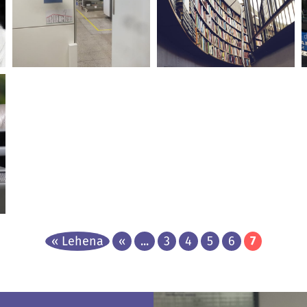
Plan estratégico de
Bakaiku
Hizporal
Ayuntamiento de Bakaiku
ULMA Handling Systems
Aitzinatu (programa de
formación para el
Arnasguneak
profesorado)
Fagor Electronica Koop. E.
EHU
« Lehena
«
...
3
4
5
6
7