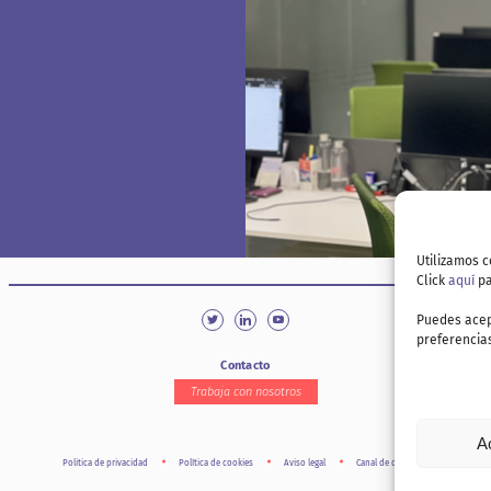
Actualizar el objetivo
Plan estratégico del
del plan de euskera.
plan de euskera.
Ingeniería LKS
Matz Erreka
Utilizamos c
Click
aquí
pa
Puedes acep
preferencias
Contacto
Trabaja con nosotros
A
Politica de privacidad
Política de cookies
Aviso legal
Canal de denuncia