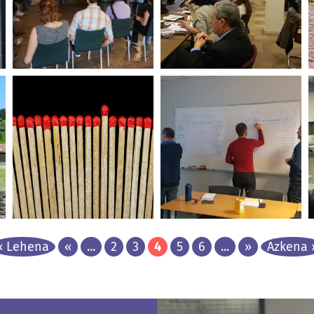
Marco y reflexión
sobre medidas de
Estudio de políticas de
conciliación
conciliación
Iraurgi Berritzen
Fagor Taldea
Contraste interno y
Mejora y socialización
externo del PEGIP2020
del plan de empleo
Gobierno Vasco (DACIMA) e
Ayuntamiento de Tolosa
Innobasque
« Lehena
«
...
2
3
4
5
6
...
»
Azkena 