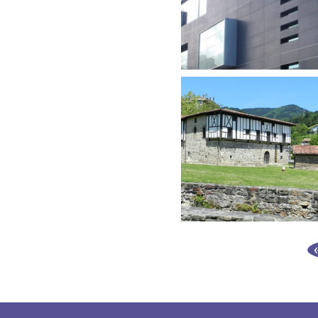
Debagoiena 2030 red
de colaboración para el
desarrollo sostenible
Debagoiena 2030
Planes de igualdad
Grupo ULMA
Bases para el uso del