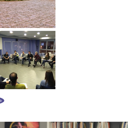
Jornadas Engendering
STEM
Miguel Altuna Lanbide Heziketa
Plan de euskera
Aita Menni
»