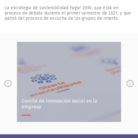
La estrategia de sostenibilidad Fagor 2030, que está en
proceso de debate durante el primer semestre de 2021, y que
partió del proceso de escucha de los grupos de interés.
Diseñ
Comité de innovación social en la
igual
empresa
pers
Comité de innovación social en la empresa
Dise
de o
Irizar