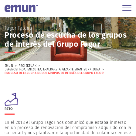
Fagor Taldea
Proceso de escucha de los grupos
de interés del Grupo Fagor
EMUN
PROIEKTUAK
DIAGNOSTIKOA
,
ENTZUTEA
,
ERALDAKETA
,
GIZARTE ERANTZUNKIZUNA
PROCESO DE ESCUCHA DE LOS GRUPOS DE INTERÉS DEL GRUPO FAGOR
RETO
En el 2018 el Grupo Fagor nos comunicó que estaba inmerso
en un proceso de renovación del compromiso adquirido con la
sociedad y nos plantearon la oportunidad de colaborar en ese