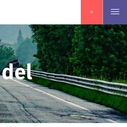
ES
 del