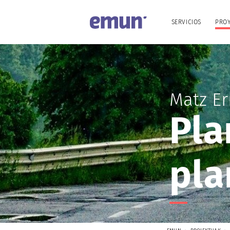
SERVICIOS
PRO
Matz Er
Pla
pla