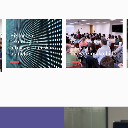
Hizkuntza
teknologien
Lan eremuan
integrazioa euskara
euskara
planetan
integraziorako bide
Hizkuntza teknologien
Lan eremuan euskara
integrazioa euskara
integraziorako bide
planetan
Mondragon Taldea
Eika