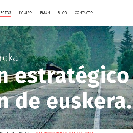
YECTOS
EQUIPO
EMUN
BLOG
CONTACTO
reka
n estratégico
n de euskera.