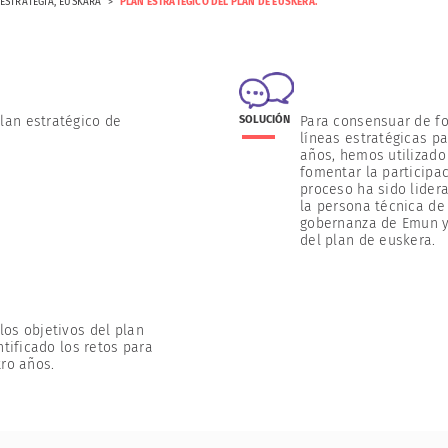
ESTRATEGIA
,
EUSKARA
PLAN ESTRATÉGICO DEL PLAN DE EUSKERA.
lan estratégico de
SOLUCIÓN
Para consensuar de f
líneas estratégicas p
años, hemos utilizado
fomentar la participac
proceso ha sido lide
la persona técnica de 
gobernanza de Emun y
del plan de euskera.
os objetivos del plan
ntificado los retos para
ro años.