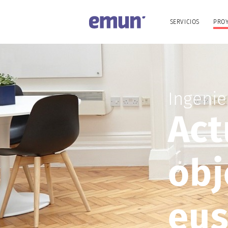
SERVICIOS
PRO
Ingenie
Act
obj
eus