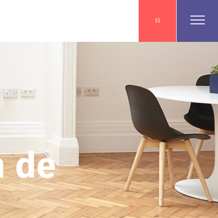
ES
n de