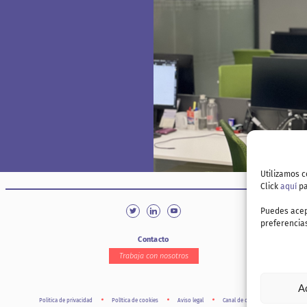
Utilizamos c
Click
aquí
pa
Puedes acep
preferencias
Contacto
Trabaja con nosotros
A
Politica de privacidad
Política de cookies
Aviso legal
Canal de denuncia