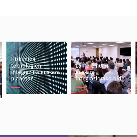
Hizkuntza
teknologien
Lan eremuan
integrazioa euskara
euskara
planetan
integraziorako bide
Hizkuntza teknologien
Lan eremuan euskara
integrazioa euskara
integraziorako bide
planetan
Mondragon Taldea
Eika