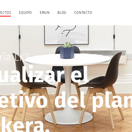
YECTOS
EQUIPO
EMUN
BLOG
CONTACTO
ría LKS
ualizar el
etivo del pla
kera.