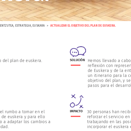
ENTZUTEA
,
ESTRATEGIA
,
EUSKARA
ACTUALIZAR EL OBJETIVO DEL PLAN DE EUSKERA.
o del plan de euskera.
SOLUCIÓN
Hemos llevado a cabo
reflexión con represe
de Euskera y de la en
un itinerario para la
objetivo del plan, y s
pasos para el desarro
l rumbo a tomar en el
IMPACTO
30 personas han recib
n de euskera y para ello
reforzar el servicio e
 a adaptar los cambios a
trabajando en las pos
idad.
incorporar el euskera 