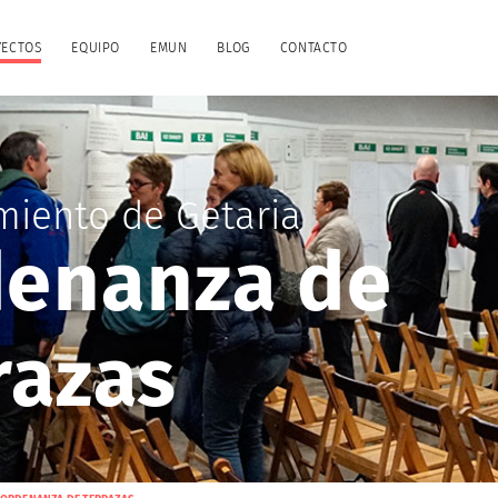
YECTOS
EQUIPO
EMUN
BLOG
CONTACTO
miento de Getaria
enanza de
razas