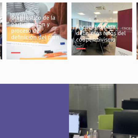
Diagnóstico de la
participación y
Encuentro para
proceso de
definir los retos del
definición del plan
cooperativismo
estratégico
Encuentro para definir
Diagnóstico de la
los retos del
participación y
cooperativismo
proceso de definición
Consejo Superior de Cooperativas
del plan estratégico
de Euskadi (CSCE-EKGK)
Sindicato LAB