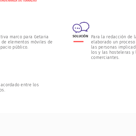
ORDENANZA DE TERRAZAS
tiva marco para Getaria
SOLUCIÓN
Para la redacción de
ón de elementos móviles de
elaborado un proceso 
spacio público.
las personas implicada
los y las hosteleras y 
comerciantes.
acordado entre los
os.