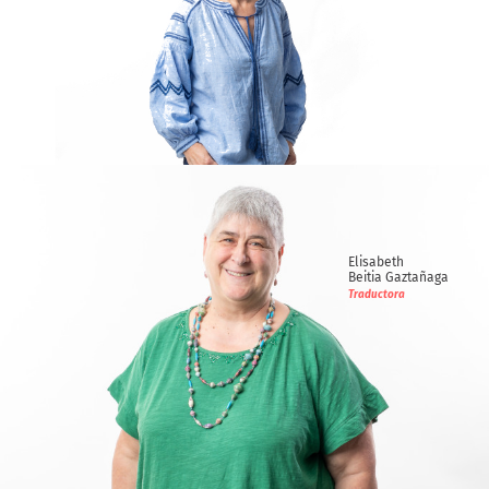
Ima
Elexpuru Egaña
Consultora
Elisabeth
Beitia Gaztañaga
Traductora