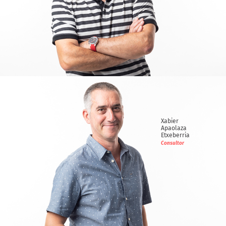
Juan Luis
Bidarte Iriondo
Consultor
Xabier
Apaolaza
Etxeberria
Consultor