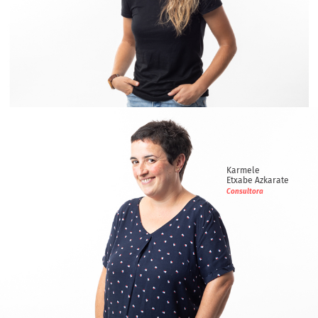
Eresti
Oiarbide Murua
Consultora
Karmele
Etxabe Azkarate
Consultora