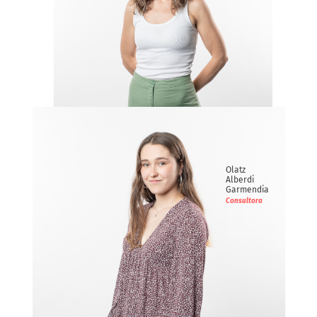
Maite
Inda Aizpun
Consultora
Olatz
Alberdi
Garmendia
Consultora