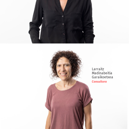
Izar
Larrañaga Telleria
Consultora
Larraitz
Madinabeitia
Garaikoetxea
Consultora